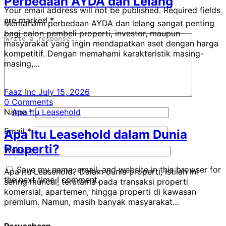
Perbedaan AYDA dan Lelang
Your email address will not be published.
Required fields
are marked
*
Memahami perbedaan AYDA dan lelang sangat penting
bagi calon pembeli properti, investor, maupun
masyarakat yang ingin mendapatkan aset dengan harga
kompetitif. Dengan memahami karakteristik masing-
masing,…
Faaz Inc
July 15, 2026
0
Comments
Name
*
Email
*
Apa Itu Leasehold dalam Dunia
Properti?
Website
Save my name, email, and website in this browser for
Apa itu Leasehold? Dalam dunia properti, istilah ini
the next time I comment.
sering muncul, terutama pada transaksi properti
komersial, apartemen, hingga properti di kawasan
premium. Namun, masih banyak masyarakat…