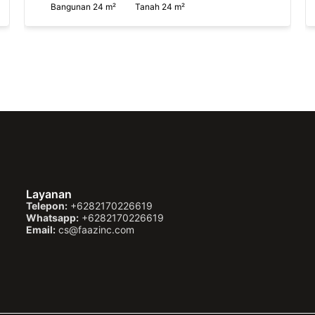
Bangunan 24 m²
Tanah 24 m²
Layanan
Telepon:
+6282170226619
Whatsapp:
+6282170226619
Email:
cs@faazinc.com