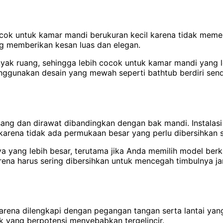
 cocok untuk kamar mandi berukuran kecil karena tidak me
ng memberikan kesan luas dan elegan.
ak ruang, sehingga lebih cocok untuk kamar mandi yang le
nggunakan desain yang mewah seperti bathtub berdiri sendi
sang dan dirawat dibandingkan dengan bak mandi. Instalas
 karena tidak ada permukaan besar yang perlu dibersihkan 
yang lebih besar, terutama jika Anda memilih model berku
arena harus sering dibersihkan untuk mencegah timbulnya j
ena dilengkapi dengan pegangan tangan serta lantai yang t
k yang berpotensi menyebabkan tergelincir.