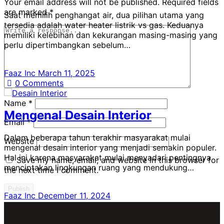
Your email address will not be published.
Required fields
are marked
*
Saat memilih penghangat air, dua pilihan utama yang
tersedia adalah water heater listrik vs gas. Keduanya
memiliki kelebihan dan kekurangan masing-masing yang
perlu dipertimbangkan sebelum…
Faaz Inc
March 11, 2025
0
Comments
Name
*
Mengenal Desain Interior
Email
*
Dalam beberapa tahun terakhir masyarakat mulai
Website
mengenal desain interior yang menjadi semakin populer.
Hal ini karena masyarakat mulai menyadari pentingnya
Save my name, email, and website in this browser for
menciptakan lingkungan ruang yang mendukung…
the next time I comment.
Faaz Inc
December 11, 2024
0
Comments