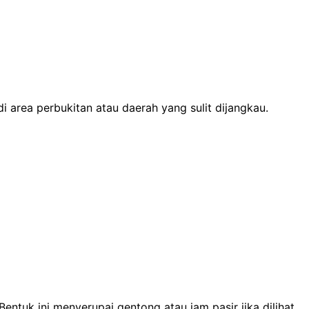
i area perbukitan atau daerah yang sulit dijangkau.
entuk ini menyerupai gentong atau jam pasir jika dilihat