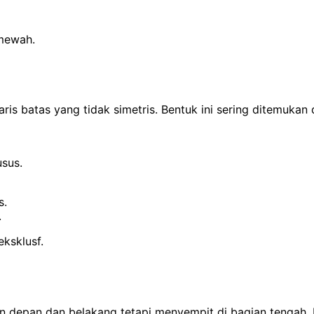
 mewah.
is batas yang tidak simetris. Bentuk ini sering ditemukan d
usus.
s.
.
eksklusf.
an depan dan belakang tetapi menyempit di bagian tengah. B