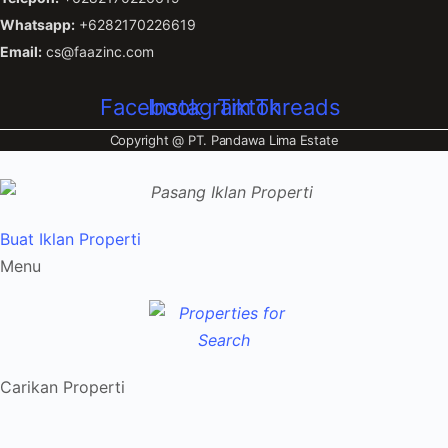
Whatsapp:
+6282170226619
Email:
cs@faazinc.com
Facebook
Instagram
Tiktok
Threads
Copyright @
PT. Pandawa Lima Estate
Buat Iklan Properti
Menu
Carikan Properti