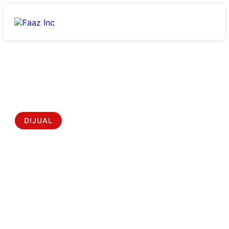
Home
/
Properti
/
Rumah Di Amadea Townhouse Pondok Cabe
Pamulang Tangerang Selatan | BISA OVER KREDIT
DIJUAL
Rumah di Amadea Townhouse
Pondok Cabe Pamulang
Tangerang Selatan | BISA OVER