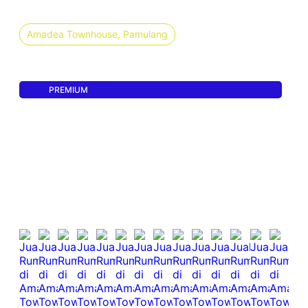
KREDIT
Amadea Townhouse, Pamulang
Rp.
1850000000
PREMIUM
Rumah
3
3
2
Luas Bangunan 122 m²
Luas Tanah 75 m²