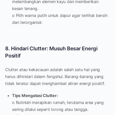
melambangkan elemen kayu dan memberikan
kesan tenang.
o Pilih warna putih untuk dapur agar terlihat bersih
dan terorganisir.
8. Hindari Clutter: Musuh Besar Energi
Positif
Clutter atau kekacauan adalah salah satu hal yang
harus dihindari dalam fengshui. Barang-barang yang
tidak teratur dapat menghambat aliran energi positif.
Tips Mengatasi Clutter:
o Rutinlah merapikan rumah, terutama area yang
sering dilalui seperti lorong atau tangga.