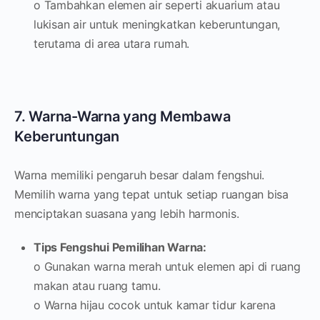
o Tambahkan elemen air seperti akuarium atau
lukisan air untuk meningkatkan keberuntungan,
terutama di area utara rumah.
7. Warna-Warna yang Membawa
Keberuntungan
Warna memiliki pengaruh besar dalam fengshui.
Memilih warna yang tepat untuk setiap ruangan bisa
menciptakan suasana yang lebih harmonis.
Tips Fengshui Pemilihan Warna:
o Gunakan warna merah untuk elemen api di ruang
makan atau ruang tamu.
o Warna hijau cocok untuk kamar tidur karena