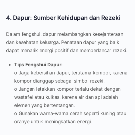
4. Dapur: Sumber Kehidupan dan Rezeki
Dalam fengshui, dapur melambangkan kesejahteraan
dan kesehatan keluarga. Penataan dapur yang baik
dapat menarik energi positif dan memperlancar rezeki.
Tips Fengshui Dapur:
o Jaga kebersihan dapur, terutama kompor, karena
kompor dianggap sebagai simbol rezeki.
o Jangan letakkan kompor terlalu dekat dengan
wastafel atau kulkas, karena air dan api adalah
elemen yang bertentangan.
o Gunakan warna-warna cerah seperti kuning atau
oranye untuk meningkatkan energi.