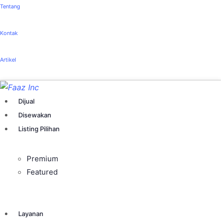
Tentang
Kontak
Artikel
Dijual
Disewakan
Listing Pilihan
Premium
Featured
Layanan