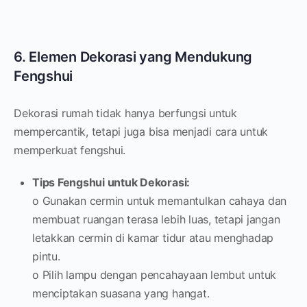
6. Elemen Dekorasi yang Mendukung
Fengshui
Dekorasi rumah tidak hanya berfungsi untuk
mempercantik, tetapi juga bisa menjadi cara untuk
memperkuat fengshui.
Tips Fengshui untuk Dekorasi:
o Gunakan cermin untuk memantulkan cahaya dan
membuat ruangan terasa lebih luas, tetapi jangan
letakkan cermin di kamar tidur atau menghadap
pintu.
o Pilih lampu dengan pencahayaan lembut untuk
menciptakan suasana yang hangat.