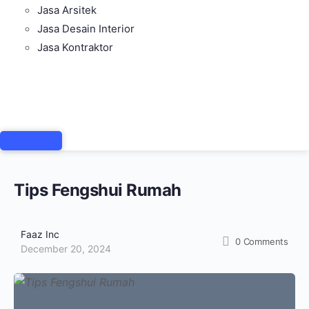
Jasa Arsitek
Jasa Desain Interior
Jasa Kontraktor
Pasang Iklan
Tips Fengshui Rumah
Faaz Inc
0
Comments
December 20, 2024