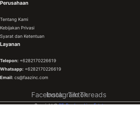
Perusahaan
Tentang Kami
Kebijakan Privasi
Syarat dan Ketentuan
Layanan
Telepon:
+6282170226619
Whatsapp:
+6282170226619
Email:
cs@faazinc.com
Facebook
Instagram
Tiktok
Threads
Copyright @
PT. Pandawa Lima Estate
Buat Iklan Properti