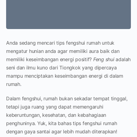
Anda sedang mencari tips fengshui rumah untuk
mengatur hunian anda agar memiliki aura baik dan
memiliki keseimbangan energi positif?
Feng shui
adalah
seni dan ilmu kuno dari Tiongkok yang dipercaya
mampu menciptakan keseimbangan energi di dalam
rumah.
Dalam fengshui, rumah bukan sekadar tempat tinggal,
tetapi juga ruang yang dapat memengaruhi
keberuntungan, kesehatan, dan kebahagiaan
penghuninya. Yuk, kita bahas tips fengshui rumah
dengan gaya santai agar lebih mudah diterapkan!