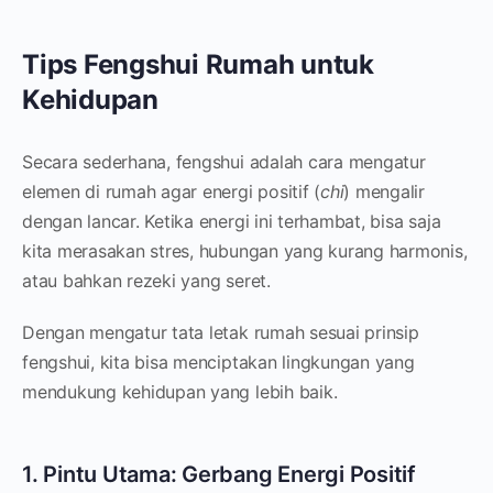
Tips Fengshui Rumah untuk
Kehidupan
Secara sederhana, fengshui adalah cara mengatur
elemen di rumah agar energi positif (
chi
) mengalir
dengan lancar. Ketika energi ini terhambat, bisa saja
kita merasakan stres, hubungan yang kurang harmonis,
atau bahkan rezeki yang seret.
Dengan mengatur tata letak rumah sesuai prinsip
fengshui, kita bisa menciptakan lingkungan yang
mendukung kehidupan yang lebih baik.
1. Pintu Utama: Gerbang Energi Positif