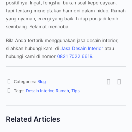
positifnya! Ingat, fengshui bukan soal kepercayaan,
tapi tentang menciptakan harmoni dalam hidup. Rumah
yang nyaman, energi yang baik, hidup pun jadi lebih
seimbang. Selamat mencoba!
Bila Anda tertarik menggunakan jasa desain interior,
silahkan hubungi kami di
Jasa Desain Interior
atau
hubungi kami di nomor
0821 7022 6619
.
Categories:
Blog
Tags:
Desain Interior
,
Rumah
,
Tips
Related Articles