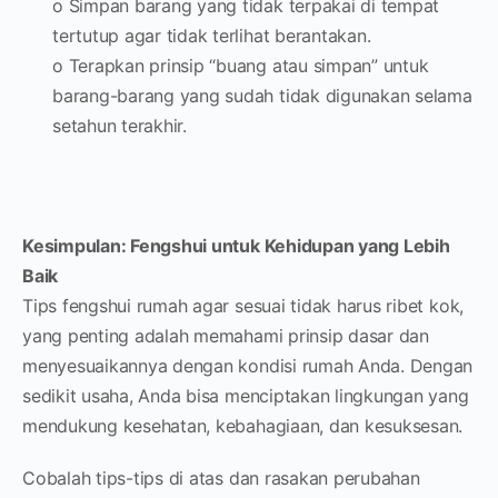
o Simpan barang yang tidak terpakai di tempat
tertutup agar tidak terlihat berantakan.
o Terapkan prinsip “buang atau simpan” untuk
barang-barang yang sudah tidak digunakan selama
setahun terakhir.
Kesimpulan: Fengshui untuk Kehidupan yang Lebih
Baik
Tips fengshui rumah agar sesuai tidak harus ribet kok,
yang penting adalah memahami prinsip dasar dan
menyesuaikannya dengan kondisi rumah Anda. Dengan
sedikit usaha, Anda bisa menciptakan lingkungan yang
mendukung kesehatan, kebahagiaan, dan kesuksesan.
Cobalah tips-tips di atas dan rasakan perubahan