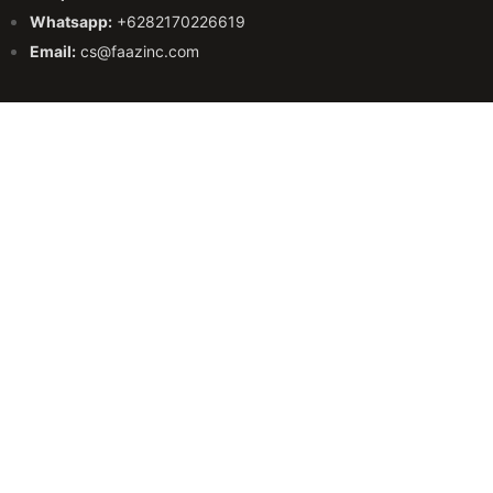
Whatsapp:
+6282170226619
Email:
cs@faazinc.com
Facebook
Instagram
Tiktok
Threads
Copyright @
PT. Pandawa Lima Estate
Buat Iklan Properti
Menu
Carikan Properti
Pasang Iklan
Layanan