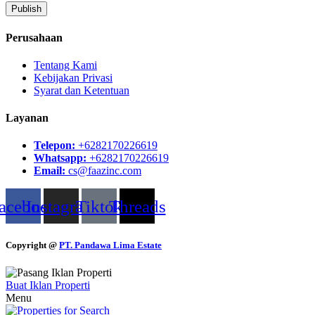
Perusahaan
Tentang Kami
Kebijakan Privasi
Syarat dan Ketentuan
Layanan
Telepon:
+6282170226619
Whatsapp:
+6282170226619
Email:
cs@faazinc.com
acebook
Instagram
Tiktok
Threads
Copyright @
PT. Pandawa Lima Estate
Buat Iklan Properti
Menu