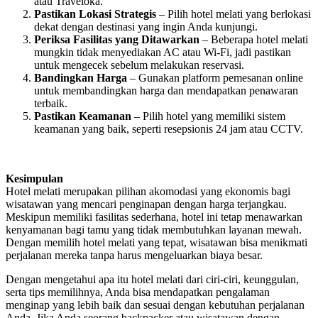
atau Traveloka.
Pastikan Lokasi Strategis
– Pilih hotel melati yang berlokasi
dekat dengan destinasi yang ingin Anda kunjungi.
Periksa Fasilitas yang Ditawarkan
– Beberapa hotel melati
mungkin tidak menyediakan AC atau Wi-Fi, jadi pastikan
untuk mengecek sebelum melakukan reservasi.
Bandingkan Harga
– Gunakan platform pemesanan online
untuk membandingkan harga dan mendapatkan penawaran
terbaik.
Pastikan Keamanan
– Pilih hotel yang memiliki sistem
keamanan yang baik, seperti resepsionis 24 jam atau CCTV.
Kesimpulan
Hotel melati merupakan pilihan akomodasi yang ekonomis bagi
wisatawan yang mencari penginapan dengan harga terjangkau.
Meskipun memiliki fasilitas sederhana, hotel ini tetap menawarkan
kenyamanan bagi tamu yang tidak membutuhkan layanan mewah.
Dengan memilih hotel melati yang tepat, wisatawan bisa menikmati
perjalanan mereka tanpa harus mengeluarkan biaya besar.
Dengan mengetahui apa itu hotel melati dari ciri-ciri, keunggulan,
serta tips memilihnya, Anda bisa mendapatkan pengalaman
menginap yang lebih baik dan sesuai dengan kebutuhan perjalanan
Anda. Jika Anda seorang backpacker atau wisatawan dengan