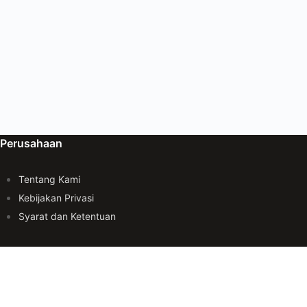
Perusahaan
Tentang Kami
Kebijakan Privasi
Syarat dan Ketentuan
Layanan
Telepon:
+6282170226619
Whatsapp:
+6282170226619