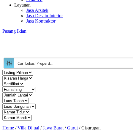
Layanan
Jasa Arsitek
Jasa Desain Interior
Jasa Kontraktor
Pasang Iklan
Home
/
Villa Dijual
/
Jawa Barat
/
Garut
/
Cisurupan