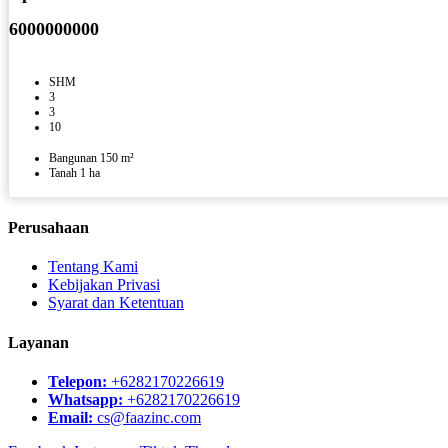
6000000000
SHM
3
3
10
Bangunan 150 m²
Tanah 1 ha
Perusahaan
Tentang Kami
Kebijakan Privasi
Syarat dan Ketentuan
Layanan
Telepon:
+6282170226619
Whatsapp:
+6282170226619
Email:
cs@faazinc.com