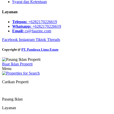
Syarat dan Ketentuan
Layanan
Telepon:
+6282170226619
Whatsapp:
+6282170226619
Email:
cs@faazinc.com
Facebook
Instagram
Tiktok
Threads
Copyright @
PT. Pandawa Lima Estate
Buat Iklan Properti
Menu
Carikan Properti
Pasang Iklan
Layanan