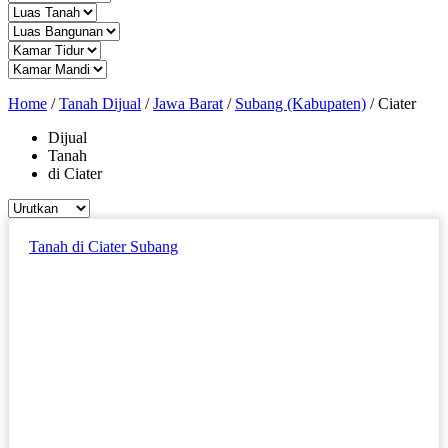
Home
/
Tanah Dijual
/
Jawa Barat
/
Subang (Kabupaten)
/
Ciater
Dijual
Tanah
di Ciater
Tanah di Ciater Subang