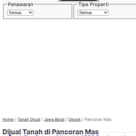
Penawaran
Tipe Properti
Home
/
Tanah Dijual
/
Jawa Barat
/
Depok
/
Pancoran Mas
Dijual
Tanah
di Pancoran Mas