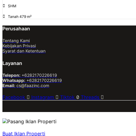
SHM
Tanah 479 m²
Perusahaan
Tentang Kami
Kebijakan Privasi
Syarat dan Ketentuan
Layanan
Telepon:
+6282170226619
Whatsapp:
+6282170226619
Email:
cs@faazinc.com
Facebook
Instagram
Tiktok
Threads
Buat Iklan Properti