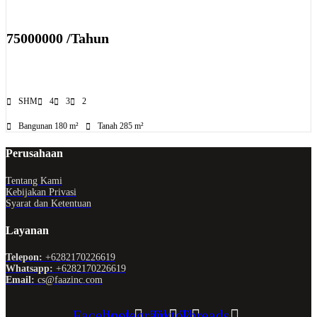
75000000 /Tahun
SHM
4
3
2
Bangunan 180 m²
Tanah 285 m²
Perusahaan
Tentang Kami
Kebijakan Privasi
Syarat dan Ketentuan
Layanan
Telepon:
+6282170226619
Whatsapp:
+6282170226619
Email:
cs@faazinc.com
Facebook
Instagram
Tiktok
Threads