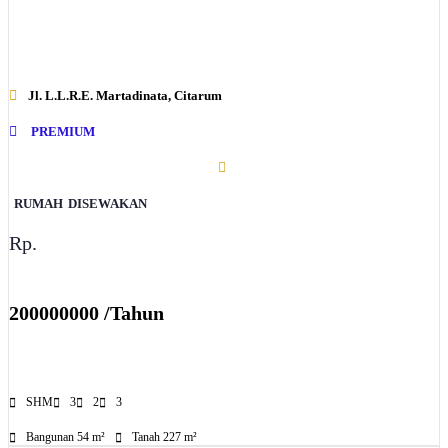
Jl. L.L.R.E. Martadinata, Citarum
PREMIUM
RUMAH
DISEWAKAN
Rp.
200000000 /Tahun
SHM
3
2
3
Bangunan 54 m²
Tanah 227 m²