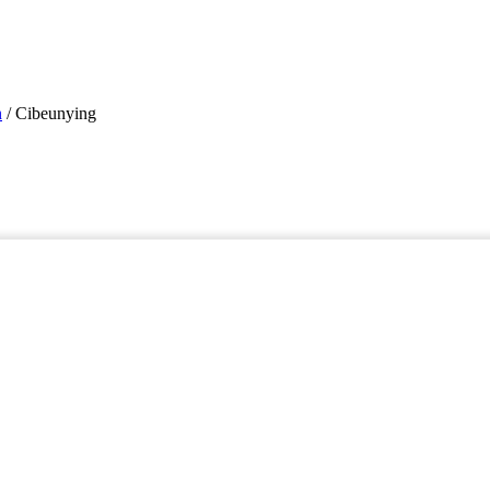
n
/
Cibeunying