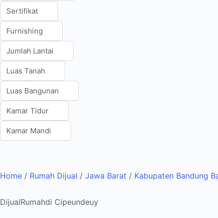
Home
/
Rumah Dijual
/
Jawa Barat
/
Kabupaten Bandung Ba
Dijual
Rumah
di Cipeundeuy