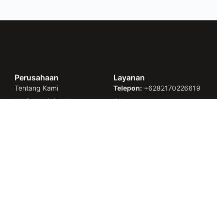
Perusahaan
Layanan
Tentang Kami
Telepon:
+6282170226619
Kebijakan Privasi
Whatsapp:
Syarat dan Ketentuan
+6282170226619
Email:
cs@faazinc.com