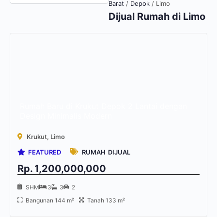
Barat
/
Depok
/
Limo
Dijual
Rumah
di Limo
Rumah Baru di Krukut Depok 2 Lantai dengan
Design Minimalis Modern
Krukut, Limo
FEATURED
RUMAH
DIJUAL
Rp.
1,200,000,000
SHM
3
3
2
Bangunan 144 m²
Tanah 133 m²