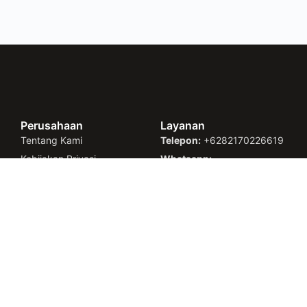
Perusahaan
Layanan
Tentang Kami
Telepon:
+6282170226619
Kebijakan Privasi
Whatsapp:
Syarat dan Ketentuan
+6282170226619
Email:
cs@faazinc.com