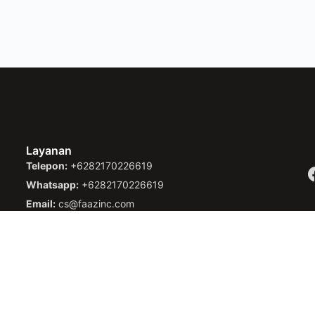
Layanan
Telepon:
+6282170226619
Whatsapp:
+6282170226619
Email:
cs@faazinc.com
Copyright @
PT. Pandawa Lima Estate