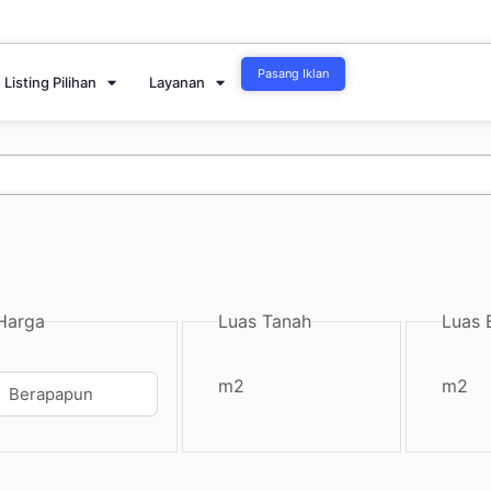
Pasang Iklan
Listing Pilihan
Layanan
Harga
Luas Tanah
Luas 
m2
m2