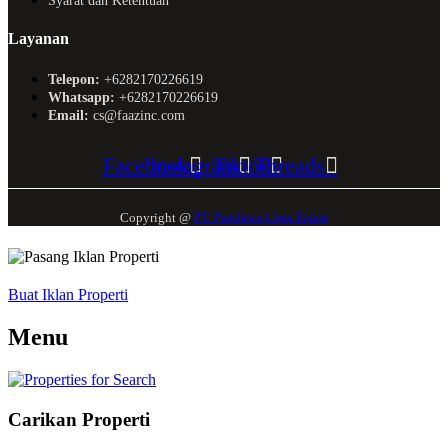
Syarat dan Ketentuan
Layanan
Telepon:
+6282170226619
Whatsapp:
+6282170226619
Email:
cs@faazinc.com
Facebook
Instagram
Tiktok
Threads
Copyright @
PT. Pandawa Lima Estate
Buat Iklan Properti
Menu
Carikan Properti