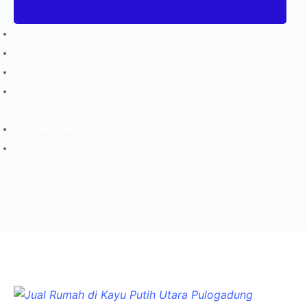
Rumah
5
4
2
Luas Bangunan 158 m²
Luas Tanah 231 m²