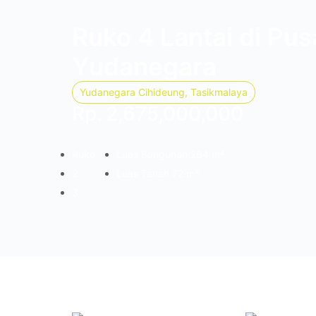
Ruko 4 Lantai di Pus
Yudanegara
Yudanegara Cihideung, Tasikmalaya
Rp.
2,675,000,000
Ruko
Luas Bangunan 264 m²
2
Luas Tanah 72 m²
3