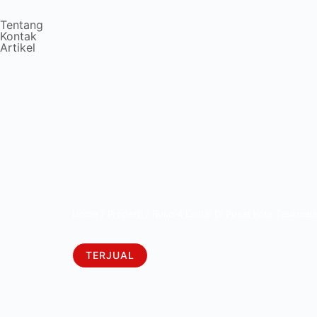
Tentang
Kontak
Artikel
Home
/
Properti
/
Ruko 4 Lantai Di Pusat Kota Tasikma
TERJUAL