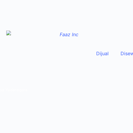
Dijual
Dise
laya Yudanegara