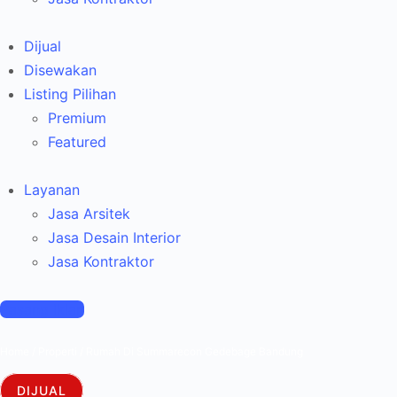
Dijual
Disewakan
Listing Pilihan
Premium
Featured
Layanan
Jasa Arsitek
Jasa Desain Interior
Jasa Kontraktor
Pasang Iklan
Home
/
Properti
/
Rumah Di Summarecon Gedebage Bandung
DIJUAL