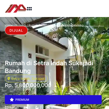
Home
/
Properti
/
Rumah Di Setra Indah Sukajadi Bandung
DIJUAL
Rumah di Setra Indah Sukajadi
Bandung
Setra Indah, Sukajadi
Rp.
5,800,000,000
PREMIUM
Rumah
3
2
4