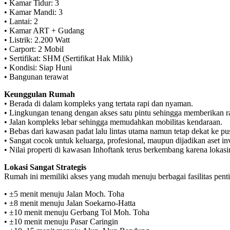
• Kamar Tidur: 3
• Kamar Mandi: 3
• Lantai: 2
• Kamar ART + Gudang
• Listrik: 2.200 Watt
• Carport: 2 Mobil
• Sertifikat: SHM (Sertifikat Hak Milik)
• Kondisi: Siap Huni
• Bangunan terawat
Keunggulan Rumah
• Berada di dalam kompleks yang tertata rapi dan nyaman.
• Lingkungan tenang dengan akses satu pintu sehingga memberikan r
• Jalan kompleks lebar sehingga memudahkan mobilitas kendaraan.
• Bebas dari kawasan padat lalu lintas utama namun tetap dekat ke pus
• Sangat cocok untuk keluarga, profesional, maupun dijadikan aset inv
• Nilai properti di kawasan Inhoftank terus berkembang karena lokasin
Lokasi Sangat Strategis
Rumah ini memiliki akses yang mudah menuju berbagai fasilitas pent
• ±5 menit menuju Jalan Moch. Toha
• ±8 menit menuju Jalan Soekarno-Hatta
• ±10 menit menuju Gerbang Tol Moh. Toha
• ±10 menit menuju Pasar Caringin