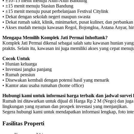
• ±10–15 menit menuju Alun-Alun Bandung
• ±15 menit menuju Stasiun Bandung
• ±15 menit menuju pusat perbelanjaan Festival Citylink
• Dekat dengan sekolah negeri maupun swasta
• Dekat rumah sakit, klinik, minimarket, pusat kuliner, dan perbankan
• Akses mudah menuju kawasan Regol, Bojongloa, Astana Anyar, hi
Mengapa Memilih Komplek Jati Permai Inhoftank?
Komplek Jati Permai dikenal sebagai salah satu kawasan hunian yang n
praktis. Selain itu, kawasan ini juga memiliki akses yang cepat menu
Cocok Untuk
• Hunian keluarga
• Investasi jangka panjang
• Rumah pensiun
• Disewakan kembali dengan potensi hasil yang menarik
• Kantor atau usaha rumahan (home office)
Hubungi kami untuk informasi harga terbaik dan jadwal survei l
Rumah ini ditawarkan untuk dijual di Harga Rp 2 M (Nego) dan juga
lingkungan yang nyaman dan prospek investasi yang menjanjikan.
Segera hubungi kami untuk mendapatkan informasi lengkap, foto interi
Fasilitas Properti